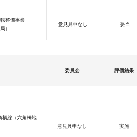
移転整備事業
意見具申なし
妥当
務局）
委員会
評価結果
角橋線（六角橋地
意見具申なし
実施