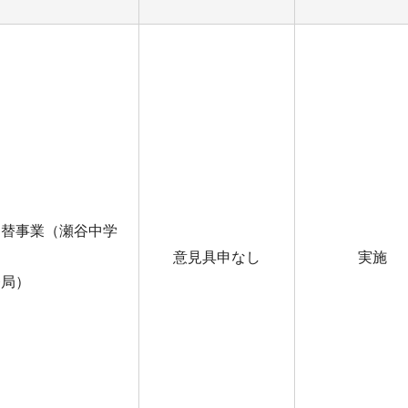
建替事業（瀬谷中学
意見具申なし
実施
務局）