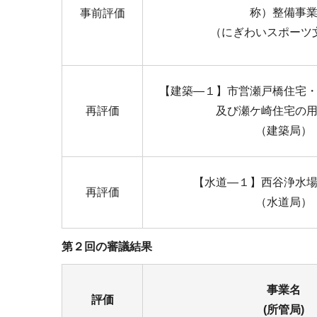
称）整備事
事前評価
（にぎわいスポーツ
【建築―１】市営瀬戸橋住宅
再評価
及び瀬ケ崎住宅の
（建築局）
【水道―１】西谷浄水
再評価
（水道局）
第２回の審議結果
事業名
評価
(所管局)