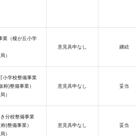
事業（榎が丘小学
意見具申なし
継続
務局）
町小学校整備事業
仮称)整備事業）
意見具申なし
妥当
務局）
やき分校整備事業
仮称)整備事業）
意見具申なし
妥当
務局）