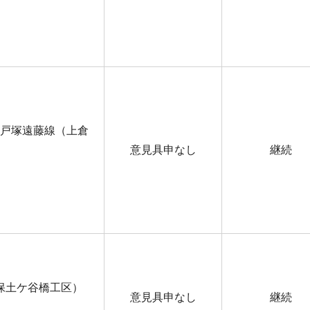
戸塚遠藤線（上倉
意見具申なし
継続
保土ケ谷橋工区）
意見具申なし
継続