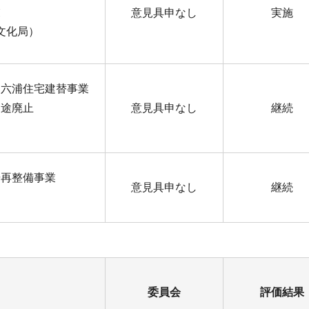
業
意見具申なし
実施
文化局）
・六浦住宅建替事業
用途廃止
意見具申なし
継続
場再整備事業
意見具申なし
継続
委員会
評価結果