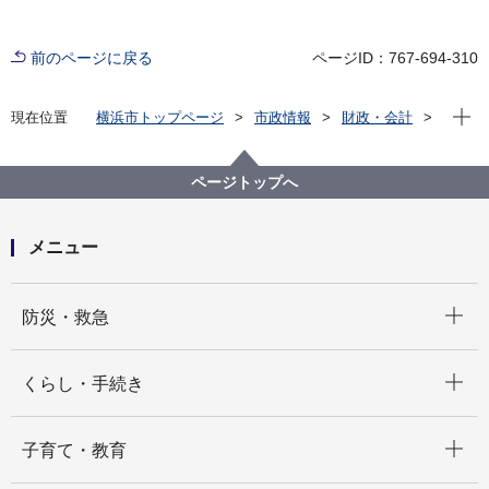
前のページに戻る
ページID：767-694-310
現在位
現在位置
横浜市トップページ
市政情報
財政・会計
ファシリティマネジメントの推進（市有地・公共施
設）
ファシリティマネジメントの推進
白書・データ
ページトップへ
メニュー
開く
防災・救急
開く
くらし・手続き
開く
子育て・教育