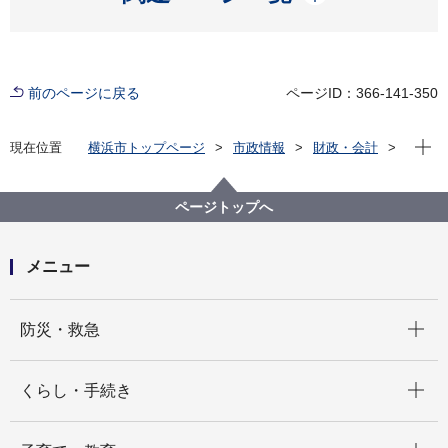
前のページに戻る
ページID：366-141-350
現在位
現在位置
横浜市トップページ
市政情報
財政・会計
ファシリティマネジメントの推進（市有地・公共施
設）
ファシリティマネジメントの推進
白書・データ
ページトップへ
横浜市公共施設アニュアルレポート（年報）
メニュー
開く
防災・救急
開く
くらし・手続き
開く