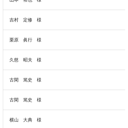
吉村 定修 様
栗原 眞行 様
久慈 昭夫 様
古閑 篤史 様
古閑 篤史 様
横山 大典 様