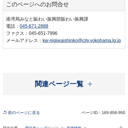
このページへのお問合せ
港湾局みなと賑わい振興部賑わい振興課
電話：
045-671-2888
ファクス：045-651-7996
メールアドレス：
kw-nigiwaishinko@city.yokohama.lg.jp
開く
関連ページ一覧
前のページに戻る
ページID：169-858-950
現在位