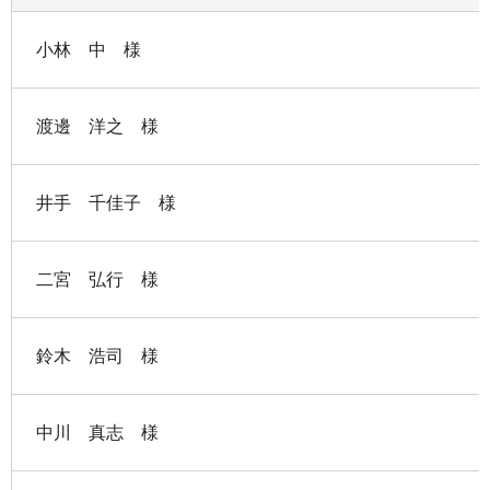
小林 中 様
渡邊 洋之 様
井手 千佳子 様
二宮 弘行 様
鈴木 浩司 様
中川 真志 様