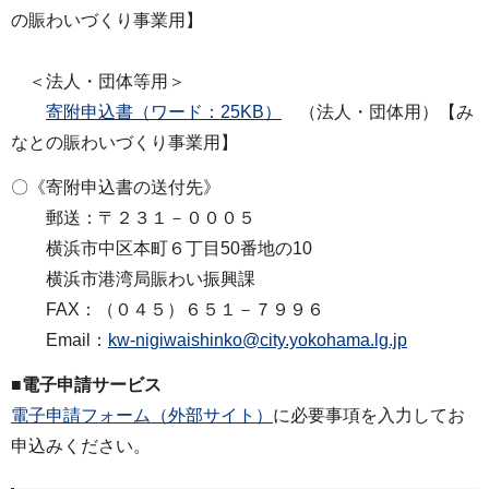
の賑わいづくり事業用】
＜法人・団体等用＞
寄附申込書（ワード：25KB）
（法人・団体用）【み
なとの賑わいづくり事業用】
〇《寄附申込書の送付先》
郵送：〒２３１－０００５
横浜市中区本町６丁目50番地の10
横浜市港湾局賑わい振興課
FAX：（０４５）６５１－７９９６
Email：
kw-nigiwaishinko@city.yokohama.lg.jp
■電子申請サービス
電子申請フォーム（外部サイト）
に必要事項を入力してお
申込みください。