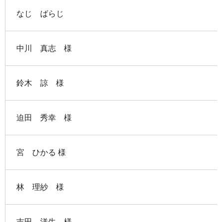
なじ ばらじ
中川 真志 様
鈴木 諒 様
迫田 秀幸 様
宮 ひかる 様
林 理紗 様
吉田 洋生 様