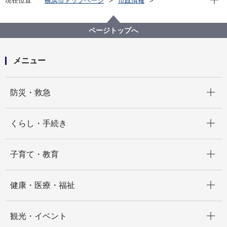
現在位置
横浜市トップページ
市政情報
横浜市について
横浜港について
港湾局基本情報
主な取組
臨海部における賑わい創出
ページトップへ
横浜市への「ふるさと納税」（みなとの賑わいづくり
事業）
メニュー
開く
防災・救急
開く
くらし・手続き
開く
子育て・教育
開く
健康・医療・福祉
開く
観光・イベント