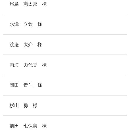
尾島 憲太郎 様
水津 立欽 様
渡邉 大介 様
内海 力代香 様
岡田 青佳 様
杉山 勇 様
前田 七保美 様