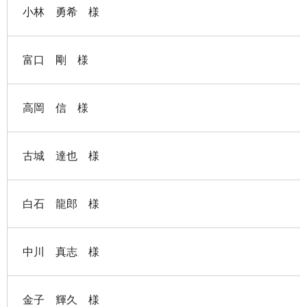
小林 勇希 様
富口 剛 様
高岡 信 様
古城 達也 様
白石 龍郎 様
中川 真志 様
金子 輝久 様