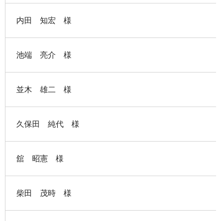
内田 知宏 様
池端 亮介 様
並木 雄二 様
久保田 純代 様
舘 昭憲 様
柴田 茂時 様