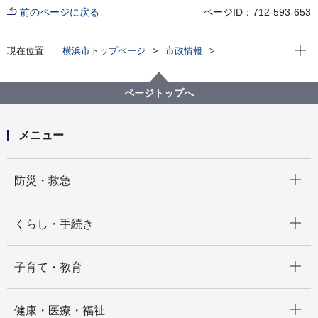
前のページに戻る
ページID：712-593-653
現在位
現在位置
横浜市トップページ
市政情報
横浜市について
統計・調査
統計情報ポータル
統計データをさがす（分野から）
6_商業
ページトップへ
６－１ 商業（卸売、小売業）における事業所数、従業
者数、販売額
メニュー
開く
防災・救急
開く
くらし・手続き
開く
子育て・教育
開く
健康・医療・福祉