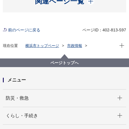
関連ページ一覧
前のページに戻る
ページID：402-813-597
現在位
現在位置
横浜市トップページ
市政情報
横浜市について
統計・調査
統計情報ポータル
統計データをさがす（分野から）
6_商業
ページトップへ
６－６ コンビニエンスストア、ドラックストアの店舗
数、販売額
メニュー
開く
防災・救急
開く
くらし・手続き
開く