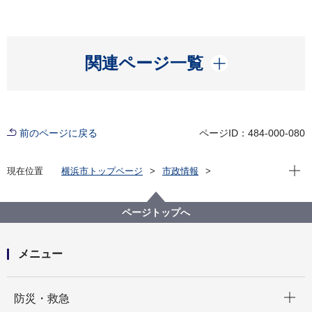
開く
関連ページ一覧
前のページに戻る
ページID：484-000-080
現在位
現在位置
横浜市トップページ
市政情報
横浜市について
市の組織
消防局の紹介
消防局の組織と業務
消防局 保土ケ谷消防署
ページトップへ
メニュー
開く
防災・救急