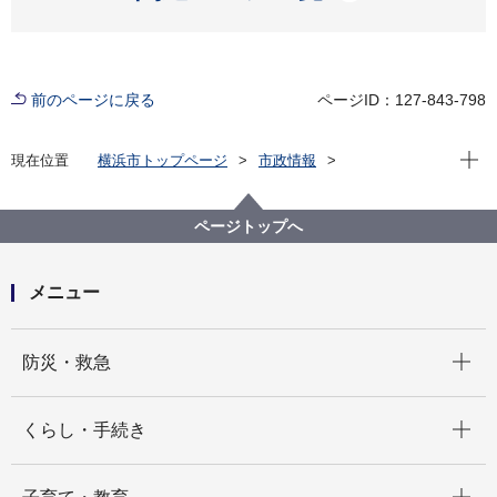
前のページに戻る
ページID：127-843-798
現在位
現在位置
横浜市トップページ
市政情報
横浜市について
市の組織
消防局の紹介
消防局の組織と業務
消防局 保土ケ谷消防署
消防局 保土ケ谷消防署 本陣消防出張所
ページトップへ
メニュー
開く
防災・救急
開く
くらし・手続き
開く