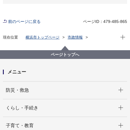
前のページに戻る
ページID：479-485-865
現在位
現在位置
横浜市トップページ
市政情報
横浜市について
市の組織
消防局の紹介
消防局の組織と業務
消防局 総務課
ページトップへ
メニュー
開く
防災・救急
開く
くらし・手続き
開く
子育て・教育