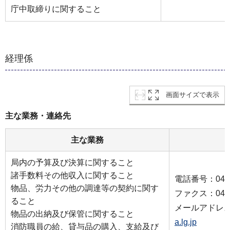
庁中取締りに関すること
経理係
画面サイズで表示
主な業務・連絡先
主な業務
局内の予算及び決算に関すること
諸手数料その他収入に関すること
電話番号：045-3
物品、労力その他の調達等の契約に関す
ファクス：045-3
ること
メールアドレ
物品の出納及び保管に関すること
a.lg.jp
消防職員の給、貸与品の購入、支給及び