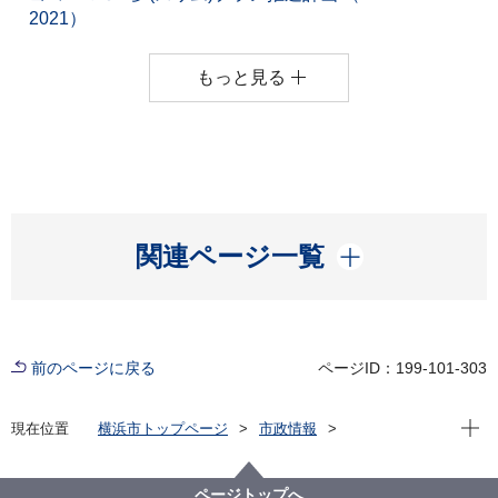
2021）
もっと見る
開く
関連ページ一覧
前のページに戻る
ページID：199-101-303
現在位
現在位置
横浜市トップページ
市政情報
横浜市について
市の組織
資源循環局の紹介
その他
計画・方針
横浜市一般廃棄物処理基本計画（2010～2023年度）
ページトップへ