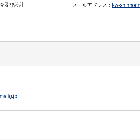
査及び設計
メールアドレス：
kw-shinhonm
a.lg.jp