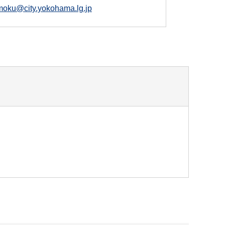
oku@city.yokohama.lg.jp