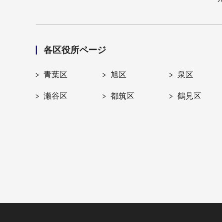
各区役所ページ
青葉区
旭区
泉区
瀬谷区
都筑区
鶴見区