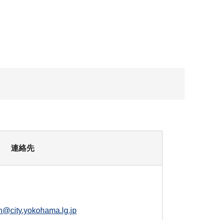
連絡先
@city.yokohama.lg.jp