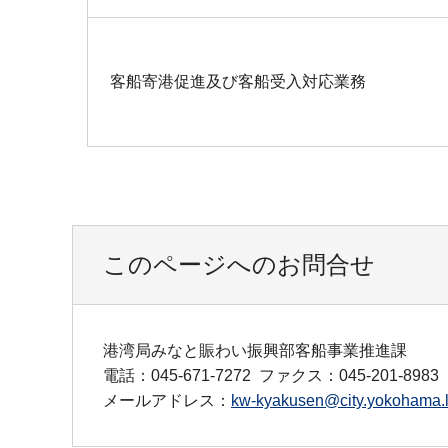
客船寄港促進及び客船受入対応業務
このページへのお問合せ
港湾局みなと賑わい振興部客船事業推進課
電話：045-671-7272
ファクス：045-201-8983
メールアドレス：
kw-kyakusen@city.yokohama.l