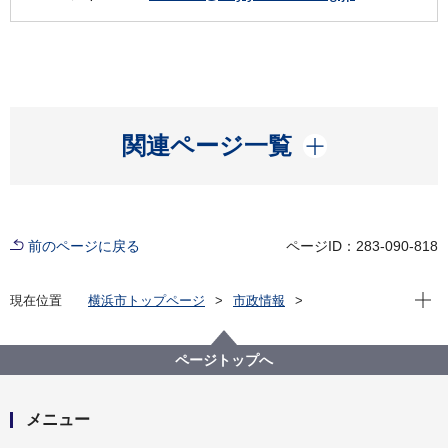
開く
関連ページ一覧
前のページに戻る
ページID：283-090-818
現在位
現在位置
横浜市トップページ
市政情報
横浜市について
市の組織
港湾局の紹介
港湾局の組織と業務
港湾局 経理課
ページトップへ
メニュー