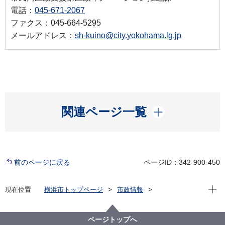
電話：
045-671-2067
ファクス：045-664-5295
メールアドレス：
sh-kuino@city.yokohama.lg.jp
開く
関連ページ一覧
前のページに戻る
ページID：342-900-450
現在位
現在位置
横浜市トップページ
市政情報
横浜市について
区役所について
区に係る予算
区提案反映制度
令和５年度予算編成に向けた区提案反映制度
ページトップへ