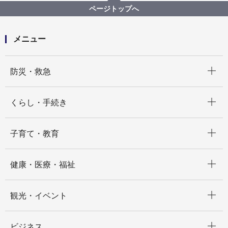
令和５年度予算編成に向けた区提案反映制度
ページトップへ
泉区提案項目一覧
メニュー
開く
防災・救急
開く
くらし・手続き
開く
子育て・教育
開く
健康・医療・福祉
開く
観光・イベント
開く
ビジネス