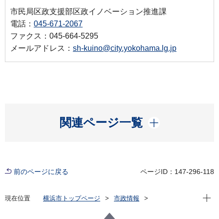
市民局区政支援部区政イノベーション推進課
電話：
045-671-2067
ファクス：045-664-5295
メールアドレス：
sh-kuino@city.yokohama.lg.jp
開く
関連ページ一覧
前のページに戻る
ページID：147-296-118
現在位
現在位置
横浜市トップページ
市政情報
横浜市について
区役所について
区に係る予算
区提案反映制度