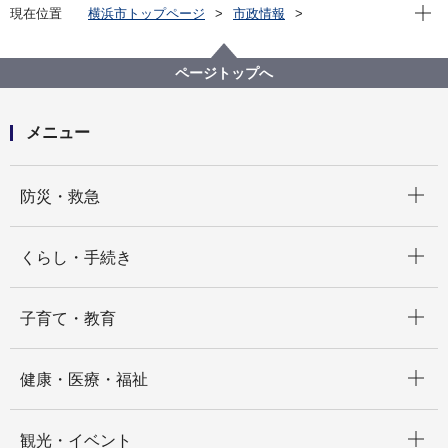
現在位
現在位置
横浜市トップページ
市政情報
横浜市について
区役所について
区に係る予算
区提案反映制度
令和５年度予算編成に向けた区提案反映制度
ページトップへ
神奈川区提案項目一覧
メニュー
開く
防災・救急
開く
くらし・手続き
開く
子育て・教育
開く
健康・医療・福祉
開く
観光・イベント