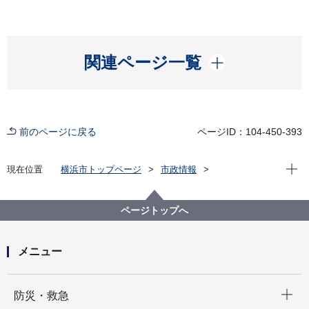
開く
関連ページ一覧
前のページに戻る
ページID：104-450-393
現在位
現在位置
横浜市トップページ
市政情報
横浜市について
市の概要
横浜市史資料室
写真で見る昭和の横浜
写真でみる横浜大空襲
都市再生
占領の風景
ページトップへ
メニュー
開く
防災・救急