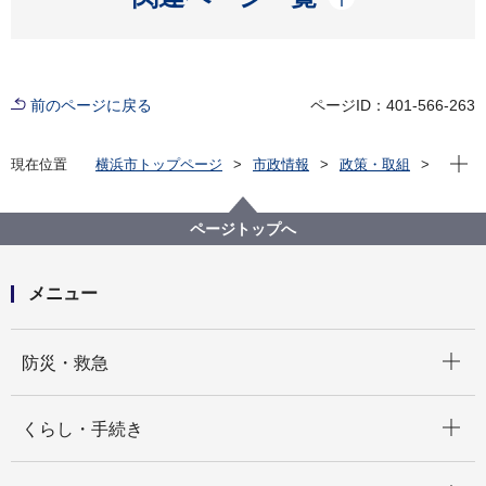
前のページに戻る
ページID：401-566-263
現在位
現在位置
横浜市トップページ
市政情報
政策・取組
主な取組
広域行政・広域連携
国土形成計画・首都圏広域地方計画
ページトップへ
メニュー
開く
防災・救急
開く
くらし・手続き
開く