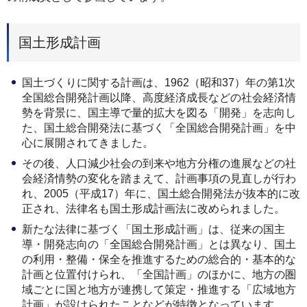
国土形成計画
国土づくりに関する計画は、1962（昭和37）年の第1次
全国総合開発計画以降、高度経済成長などの社会経済情
勢を背景に、国主導で量的拡大を図る「開発」を志向し
た、国土総合開発法に基づく「全国総合開発計画」を中
心に展開されてきました。
その後、人口減少社会の到来や地方分権の進展などの社
会経済情勢の変化を踏まえて、計画事項の見直しが行わ
れ、2005（平成17）年に、国土総合開発法が抜本的に改
正され、法律名も国土形成計画法に改められました。
新たな法律に基づく「国土形成計画」は、従来の国主
導・開発志向の「全国総合開発計画」とは異なり、国土
の利用・整備・保全を推進するための総合的・基本的な
計画と位置付けられ、「全国計画」のほかに、地方の圏
域ごとに国と地方が連携して策定・推進する「広域地方
計画」が設けられたことなどが特徴となっています。