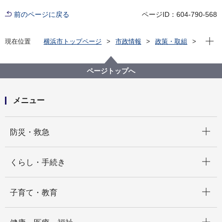
前のページに戻る
ページID：604-790-568
現在位
現在位置
横浜市トップページ
市政情報
政策・取組
主な取組
男女共同参画
男女共同参画行動計画
横浜市男女共同参画行動計画
ページトップへ
第６次横浜市男女共同参画行動計画
メニュー
開く
防災・救急
開く
くらし・手続き
開く
子育て・教育
開く