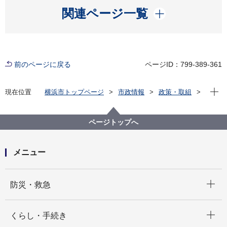
開く
関連ページ一覧
前のページに戻る
ページID：799-389-361
現在位
現在位置
横浜市トップページ
市政情報
政策・取組
国際事業
次世代育成の取組
横浜市世界を目指す若者応援事業
ページトップへ
メニュー
開く
防災・救急
開く
くらし・手続き