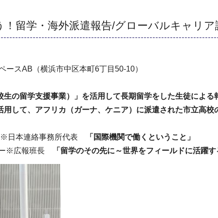
う！留学・海外派遣報告/グローバルキャリア
ペースAB（横浜市中区本町6丁⽬50-10）
校生の留学支援事業）」を活用して長期留学をした生徒による
活用して、アフリカ（ガーナ、ケニア）に派遣された市立高校
D）※日本連絡事務所代表
「国際機関で働くということ」
ター※広報班長
「留学のその先に～世界をフィールドに活躍す