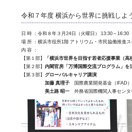
令和７年度 横浜から世界に挑戦しよ
日 時 ：令和８年３月24日（火曜日） 13:30～16:30
場 所 ：横浜市役所1階 アトリウム・市民協働推進ス
内 容 ：
【第１部】
「横浜市世界を目指す若者応援事業（高
【第２部】
内閣官房「万博国際交流プログラム」を
【第３部】
グローバルキャリア講演
加藤 真理子
国際農業開発基金（IFA
美土路 昭一
外務省国際機関人事セン