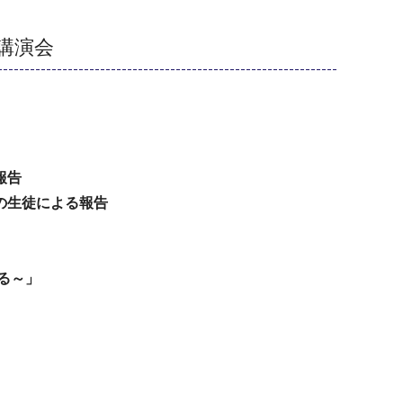
講演会
報告
の生徒による報告
る～」