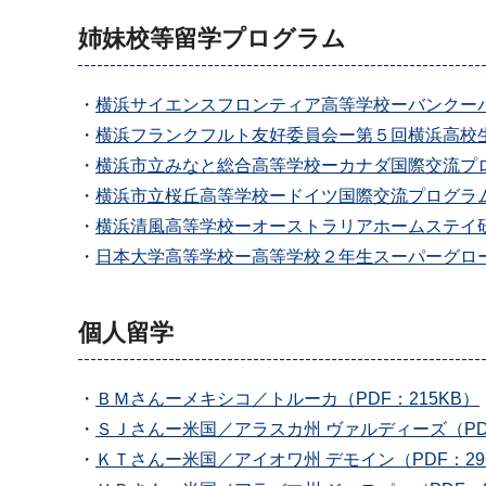
姉妹校等留学プログラム
・
横浜サイエンスフロンティア高等学校ーバンクーバー
・
横浜フランクフルト友好委員会ー第５回横浜高校生
・
横浜市立みなと総合高等学校ーカナダ国際交流プログ
・
横浜市立桜丘高等学校ードイツ国際交流プログラム（
・
横浜清風高等学校ーオーストラリアホームステイ研修
・
日本大学高等学校ー高等学校２年生スーパーグローバ
個人留学
・
ＢＭさんーメキシコ／トルーカ（PDF：215KB）
・
ＳＪさんー米国／アラスカ州 ヴァルディーズ（PDF
・
ＫＴさんー米国／アイオワ州 デモイン（PDF：29