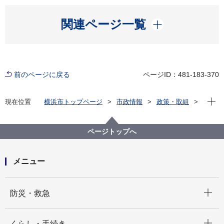
開く
関連ページ一覧
前のページに戻る
ページID：481-183-370
現在位
現在位置
横浜市トップページ
市政情報
政策・取組
市の政策方針
横浜市中期計画
横浜市中期計画2026～2029
ページトップへ
メニュー
開く
防災・救急
開く
くらし・手続き