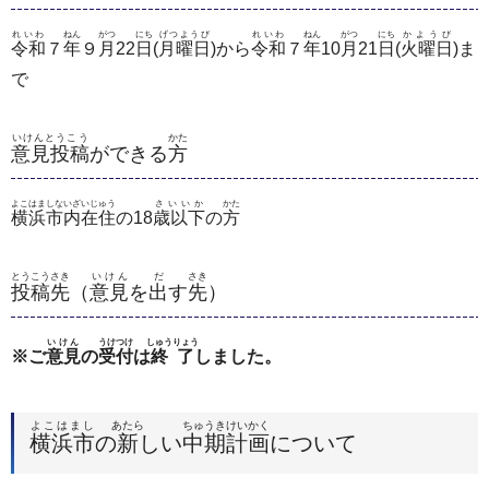
れいわ
ねん
がつ
にち
げつようび
れいわ
ねん
がつ
にち
かようび
令和
７
年
９
月
22
日
(
月曜日
)から
令和
７
年
10
月
21
日
(
火曜日
)ま
で
いけんとうこう
かた
意見投稿
ができる
方
よこはましないざいじゅう
さいいか
かた
横浜市内在住
の18
歳以下
の
方
とうこうさき
いけん
だ
さき
投稿先
（
意見
を
出
す
先
）
いけん
うけつけ
しゅうりょう
※ご
意見
の
受付
は
終了
しました。
よこはまし
あたら
ちゅうき
けいかく
横浜市
の
新
しい
中期
計画
について