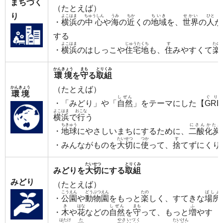
まちづく
（たとえば）
り
よこはま
ちゅうしん
うみ
ちか
ちいき
せかい
ひと
・
横浜
の
中心
や
海
の
近
くの
地域
を、
世界
の
人
が
する
よこはま
じゅうたくち
す
たの
・
横浜
のはしっこや
住宅地
も、
住
みやすくて
楽
かんきょう
まも
とりくみ
環境
を
守
る
取組
かんきょう
（たとえば）
環境
しぜん
ぐり
・「みどり」や「
自然
」をテーマにした【
GRE
よこはま
おこな
横浜
で
行
う
ちきゅう
にさんかたん
・
地球
にやさしいまちにするために、
二酸化炭
たいせつ
つか
す
・みんながものを
大切
に
使
って、
捨
てずにくり
たいせつ
とりくみ
みどりを
大切
にする
取組
みどり
（たとえば）
こうえん
どうぶつえん
たの
ばしょ
・
公園
や
動物園
をもっと
楽
しく、すてきな
場所
き
はな
しぜん
まも
ふ
・
木
や
花
などの
自然
を
守
って、もっと
増
やす
はたけ
た
やさいづく
たいけん