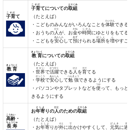
こそだ
とりくみ
子育
てについての
取組
こそだ
子育
て
（たとえば）
たいけん
・こどものみんながいろんなことを
体験
できる
ひと
かね
じかん
・おうちの
人
が、お
金
や
時間
にゆとりをもてる
あんしん
あず
ばしょ
ふ
・こどもを
安心
して
預
けられる
場所
を
増
やすこ
きょういく
とりくみ
教育
についての
取組
（たとえば）
きょういく
教育
せかい
かつやく
ひと
そだ
・
世界
で
活躍
できる
人
を
育
てる
がっこう
あんしん
べんきょう
・
学校
で
安心
して
勉強
できるようにする
つか
・パソコンやタブレットなどを
使
って、もっと
きるようにする
としよ
ひと
とりくみ
お
年寄
りの
人
のための
取組
こうれい
高齢
・
（たとえば）
ちょうじゅ
としよ
そと
で
げんき
す
長寿
・お
年寄
りが
外
に
出
かけやすくして、
元気
に
過