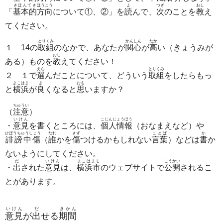
きほんてき
ほうこう
よ
つぎ
おし
「
基本的
方向
について①、②」を
読
んで、
次
のことを
教
え
てください。
とりくみ
かんしん
たか
１ 14の
取組
のなかで、あなたが
関心
が
高
い（きょうみが
おし
ある）ものを
教
えてください！
えら
とりくみ
２ １で
選
んだことについて、どういう
取組
をしたらもっ
よこはま
よ
おも
と
横浜
が
良
くなると
思
いますか？
ちゅうい
（
注意
）
いけん
こじんじょうほう
・
意見
を書くところには、
個人情報
（おなまえなど）や
ひぼうちゅうしょう
だれ
きず
ことば
か
誹謗中傷
（
誰
かを
傷
つけるかもしれない
言葉
）などは
書
か
ないようにしてください。
だ
いけん
よこはまし
こうかい
・
出
された
意見
は、
横浜市
のウェブサイトで
公開
されるこ
とがあります。
いけん
だ
きかん
意見
が
出
せる
期間