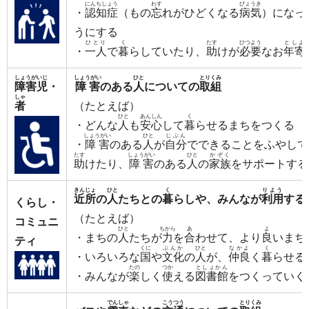
にんちしょう
わす
びょうき
・
認知症
（もの
忘
れがひどくなる
病気
）になっ
うにする
ひとり
く
たす
ひつよう
としよ
・
一人
で
暮
らしていたり、
助
けが
必要
なお
年寄
しょうがいじ
しょうがい
ひと
とりくみ
障害児
・
障害
のある
人
についての
取組
しゃ
者
（たとえば）
ひと
あんしん
く
・どんな
人
も
安心
して
暮
らせるまちをつくる
しょうがい
ひと
じぶん
・
障害
のある
人
が
自分
でできることをふやして
たす
しょうがい
ひと
かぞく
助
けたり、
障害
のある
人
の
家族
をサポートする
きんじょ
ひと
く
りよう
近所
の
人
たちとの
暮
らしや、みんなが
利用
する
くらし・
（たとえば）
コミュニ
ひと
ちから
あ
よ
・まちの
人
たちが
力
を
合
わせて、より
良
いまち
ティ
くに
ぶんか
ひと
なかよ
く
・いろいろな
国
や
文化
の
人
が、
仲良
く
暮
らせる
たの
つか
としょかん
・みんなが
楽
しく
使
える
図書館
をつくっていく
でんしゃ
こうつう
とりくみ