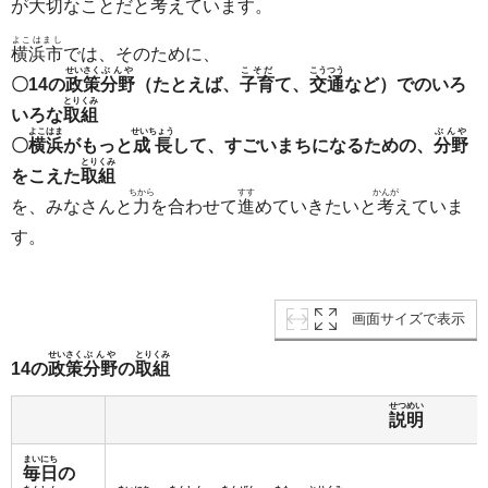
が
大切
なことだと
考
えています。
よこはまし
横浜市
では、そのために、
せいさく
ぶんや
こそだ
こうつう
〇14の
政策
分野
（たとえば、
子育
て、
交通
など）でのいろ
とりくみ
いろな
取組
よこはま
せいちょう
ぶんや
〇
横浜
がもっと
成長
して、すごいまちになるための、
分野
とりくみ
をこえた
取組
ちから
すす
かんが
を、みなさんと
力
を合わせて
進
めていきたいと
考
えていま
す。
画面サイズで表示
せいさく
ぶんや
とりくみ
14の
政策
分野
の
取組
せつめい
説明
まいにち
毎日
の