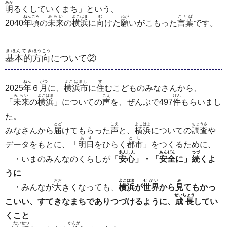
あか
明
るくしていくまち」という、
ねん
ごろ
みらい
よこはま
む
ねが
ことば
2040
年
頃
の
未来
の
横浜
に
向
けた
願
いがこもった
言葉
です。
きほんてき
ほうこう
基本的
方向
について②
ねん
がつ
よこはまし
す
2025
年
６
月
に、
横浜市
に
住
むこどものみなさんから、
みらい
よこはま
こえ
けん
「
未来
の
横浜
」についての
声
を、ぜんぶで497
件
もらいまし
た。
とど
こえ
よこはま
ちょうさ
みなさんから
届
けてもらった
声
と、
横浜
についての
調査
や
あす
とし
データをもとに、「
明日
をひらく
都市
」をつくるために、
あんしん
あんぜん
つづ
・いまのみんなのくらしが
「
安心
」・「
安全
に」
続
くよ
うに
おお
よこはま
せかい
み
・みんなが
大
きくなっても、
横浜
が
世界
から
見
てもかっ
せいちょう
こいい、すてきなまちでありつづけるように、
成長
してい
くこと
たいせつ
かんが