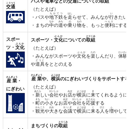
バスや
電車
などの
交通
についての
取組
こうつう
交通
（たとえば）
ちかてつ
はし
い
・バスや
地下鉄
を
走
らせて、みんなが
行
きたい
なか
みち
の
もの
べんり
・まちの
中
の
道
や
乗
り
物
を、もっと
便利
にする
ぶんか
とりくみ
スポー
スポーツ・
文化
についての
取組
ぶんか
ツ・
文化
（たとえば）
ぶんか
たの
たいけん
・みんながスポーツや
文化
を
楽
しんだり、
体験
どうぐ
や
道具
をととのえる
さんぎょう
よこはま
さんぎょう
産業
や、
横浜
のにぎわいづくりをサポートす
産業
・
（たとえば）
にぎわい
あたら
かいしゃ
みせ
よこはま
き
・
新
しい
会社
やお
店
が
横浜
に
来
てくれるように
まち
ちい
みせ
かいしゃ
おうえん
・
町
の
小
さなお
店
や
会社
を
応援
する
かんこう
おお
かいぎ
よこはま
く
ひと
ふ
・
観光
や
大
きな
会議
で
横浜
に
来
る
人
を
増
やして
とりくみ
まちづくりの
取組