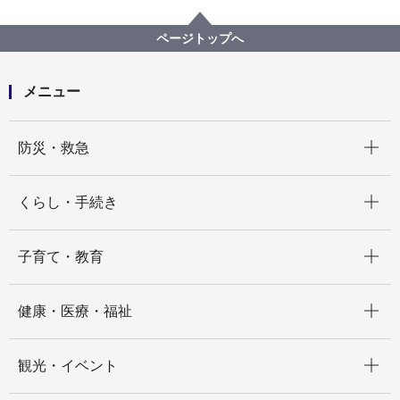
市の政策方針
横浜市中期計画
横浜市中期計画2026～2029
新たな中期計画の基本的方向についての意見募集（こ
ページトップへ
ども向け）
メニュー
開く
防災・救急
開く
くらし・手続き
開く
子育て・教育
開く
健康・医療・福祉
開く
観光・イベント