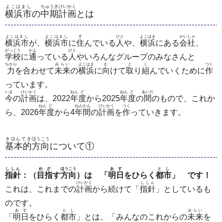
よこはまし
ちゅうき
けいかく
横浜市
の
中期
計画
とは
よこはまし
よこはまし
す
ひと
よこはま
かいしゃ
横浜市
が、
横浜市
に
住
んでいる
人
や、
横浜
にある
会社
、
がっこう
かよ
ひと
学校
に
通
っている
人
やいろんなグループのみなさんと
ちから
みらい
よこはま
む
と
く
つく
力
を合わせて
未来
の
横浜
に
向
けて
取
り
組
んでいくために
作
っています。
いま
けいかく
ねん
ど
ねん
ど
あいだ
今
の
計画
は、2022
年
度
から2025
年
度
の
間
のもので、これか
ねん
ど
ねんかん
けいかく
つく
ら、2026
年
度
から4
年間
の
計画
を
作
っていきます。
きほんてき
ほうこう
基本的
方向
について①
ししん
めざ
ほうこう
あす
とし
指針
：
（
目指
す
方向
）は 「
明日
をひらく
都市
」 です！
けいかく
ししん
これは、これまでの
計画
から続けて「
指針
」としているも
のです。
あす
とし
みらい
「
明日
をひらく
都市
」とは、「みんなのこれからの
未来
を