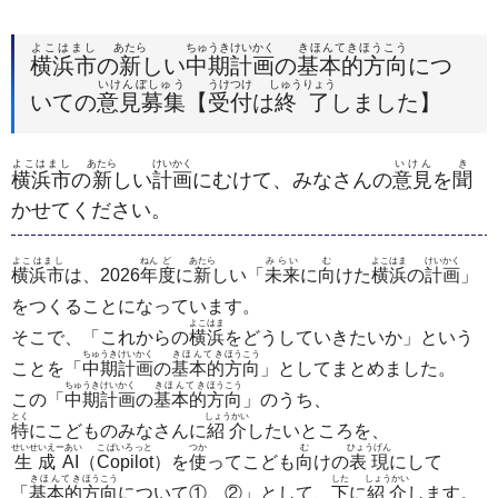
よこはまし
あたら
ちゅうきけいかく
きほんてきほうこう
横浜市
の
新
しい
中期計画
の
基本的方向
につ
いけんぼしゅう
うけつけ
しゅうりょう
いての
意見募集
【
受付
は
終了
しました】
よこはまし
あたら
けいかく
いけん
き
横浜市
の
新
しい
計画
にむけて、みなさんの
意見
を
聞
かせてください。
よこはまし
ねん
ど
あたら
みらい
む
よこはま
けいかく
横浜市
は、2026
年
度
に
新
しい「
未来
に
向
けた
横浜
の
計画
」
をつくることになっています。
よこはま
そこで、「これからの
横浜
をどうしていきたいか」という
ちゅうき
けいかく
きほんてき
ほうこう
ことを「
中期
計画
の
基本的
方向
」としてまとめました。
ちゅうき
けいかく
きほんてき
ほうこう
この「
中期
計画
の
基本的
方向
」のうち、
とく
しょうかい
特
にこどものみなさんに
紹介
したいところを、
せいせいえーあい
こぱいろっと
つか
む
ひょうげん
生成AI
（
Copilot
）を
使
ってこども
向
けの
表現
にして
きほんてき
ほうこう
した
しょうかい
「
基本的
方向
について①、②」として、
下
に
紹介
します。