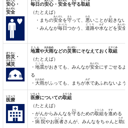
あんしん
まいにち
あんしん
あんぜん
まも
とりくみ
安心
・
毎日
の
安心
・
安全
を
守
る
取組
あんぜん
安全
（たとえば）
あんぜん
まも
わる
お
・まちの
安全
を
守
って、
悪
いことが
起
きない
まいにち
どうろ
みず
あんぜん
・みんなが
毎日
つかう、
道路
や
水
などを
安全
じしん
おおあめ
さいがい
とりくみ
地震
や
大雨
などの
災害
にそなえておく
取組
ぼうさい
防災
・
（たとえば）
げんさい
減災
じしん
あんぜん
・
地震
がおきても、みんなが
安全
にすごせるよ
る
おおあめ
みず
・
大雨
がふっても、まちが
水
であふれないよう
いりょう
とりくみ
いりょう
医療
についての
取組
医療
（たとえば）
まも
とりくみ
すす
・がんからみんなを
守
るための
取組
を
進
める
びょういん
いしゃ
たす
・
病院
やお
医者
さんが、みんなをちゃんと
助
け