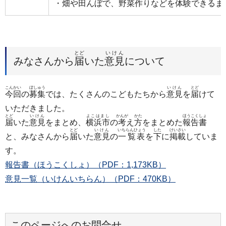
・
畑
や
田
んぼで、
野菜作
りなどを
体験
できるま
とど
いけん
みなさんから
届
いた
意見
について
こんかい
ぼしゅう
いけん
とど
今回
の
募集
では、たくさんのこどもたちから
意見
を
届
けて
いただきました。
とど
いけん
よこはまし
かんが
かた
ほうこくしょ
届
いた
意見
をまとめ、
横浜市
の
考
え
方
をまとめた
報告書
とど
いけん
いちらんひょう
した
けいさい
と、みなさんから
届
いた
意見
の
一覧表
を
下
に
掲載
していま
す。
報告書（ほうこくしょ）（PDF：1,173KB）
意見一覧（いけんいちらん）（PDF：470KB）
このページへのお問合せ