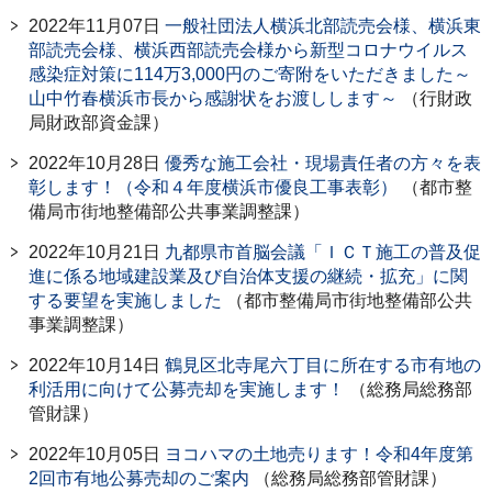
2022年11月07日
一般社団法人横浜北部読売会様、横浜東
部読売会様、横浜西部読売会様から新型コロナウイルス
感染症対策に114万3,000円のご寄附をいただきました～
山中竹春横浜市長から感謝状をお渡しします～
（行財政
局財政部資金課）
2022年10月28日
優秀な施工会社・現場責任者の方々を表
彰します！（令和４年度横浜市優良工事表彰）
（都市整
備局市街地整備部公共事業調整課）
2022年10月21日
九都県市首脳会議「ＩＣＴ施工の普及促
進に係る地域建設業及び自治体支援の継続・拡充」に関
する要望を実施しました
（都市整備局市街地整備部公共
事業調整課）
2022年10月14日
鶴見区北寺尾六丁目に所在する市有地の
利活用に向けて公募売却を実施します！
（総務局総務部
管財課）
2022年10月05日
ヨコハマの土地売ります！令和4年度第
2回市有地公募売却のご案内
（総務局総務部管財課）