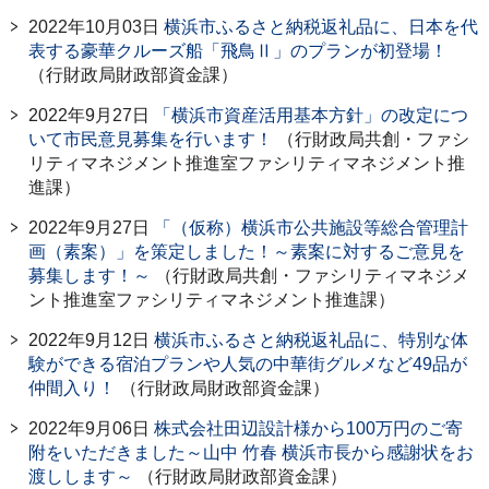
2022年10月03日
横浜市ふるさと納税返礼品に、日本を代
表する豪華クルーズ船「飛鳥Ⅱ」のプランが初登場！
（行財政局財政部資金課）
2022年9月27日
「横浜市資産活用基本方針」の改定につ
いて市民意見募集を行います！
（行財政局共創・ファシ
リティマネジメント推進室ファシリティマネジメント推
進課）
2022年9月27日
「（仮称）横浜市公共施設等総合管理計
画（素案）」を策定しました！～素案に対するご意見を
募集します！～
（行財政局共創・ファシリティマネジメ
ント推進室ファシリティマネジメント推進課）
2022年9月12日
横浜市ふるさと納税返礼品に、特別な体
験ができる宿泊プランや人気の中華街グルメなど49品が
仲間入り！
（行財政局財政部資金課）
2022年9月06日
株式会社田辺設計様から100万円のご寄
附をいただきました～山中 竹春 横浜市長から感謝状をお
渡しします～
（行財政局財政部資金課）