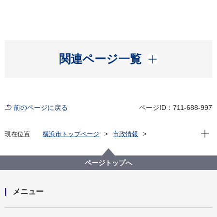
開く
関連ページ一覧
前のページに戻る
ページID：711-688-997
現在位
現在位置
横浜市トップページ
市政情報
広報・広聴・報道
記者発表
行財政局
記者発表 2022年度
ページトップへ
メニュー
開く