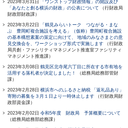
2023年3月31日
「ワンストップ財政情報」の開設及び
「あなたと創る横浜の財政」の公表について
（行財政局
財政部財政課）
2023年3月22日
「鶴見みらいトーク つながる・まな
ぶ 豊岡町複合施設を考える」（仮称）豊岡町複合施設
の基本構想素案の策定に向けて、 地域のみなさまとの意
見交換会を、ワークショップ形式で実施します
（行財政
局共創・ファシリティマネジメント推進室ファシリティ
マネジメント推進課）
2023年3月08日
鶴見区北寺尾六丁目に所在する市有地を
活用する落札者が決定しました！
（総務局総務部管財
課）
2023年2月28日
横浜市へのふるさと納税 「返礼品あり」
寄附の募集を３月１日より一時休止します
（行財政局財
政部資金課）
2023年2月02日
令和5年度 財政局 予算概要について
（総務局総務部総務課）