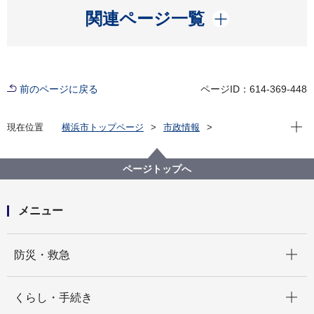
開く
関連ページ一覧
前のページに戻る
ページID：614-369-448
現在位
現在位置
横浜市トップページ
市政情報
広報・広聴・報道
記者発表
行財政局
記者発表 2022年度
都筑区あゆみが丘に所在する市有地の活用に向けてサ
ページトップへ
ウンディング型市場調査を実施します！
メニュー
開く
防災・救急
開く
くらし・手続き