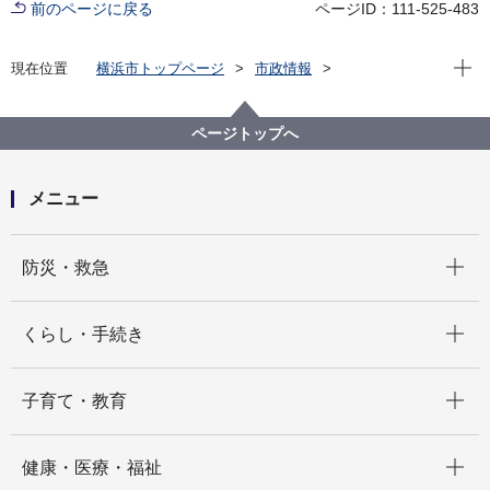
前のページに戻る
ページID：111-525-483
現在位
現在位置
横浜市トップページ
市政情報
広報・広聴・報道
記者発表
行財政局
記者発表 2022年度
九都県市首脳会議「ＩＣＴ施工の普及促進に係る地域
ページトップへ
建設業及び自治体支援の継続・拡充」に関する要望を
実施しました
メニュー
開く
防災・救急
開く
くらし・手続き
開く
子育て・教育
開く
健康・医療・福祉