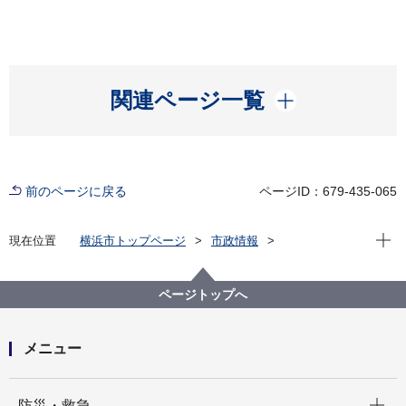
開く
関連ページ一覧
前のページに戻る
ページID：679-435-065
現在位
現在位置
横浜市トップページ
市政情報
広報・広聴・報道
記者発表
都筑区
記者発表 2023年度
体験型交流イベント「ダイバーシティスポーツを楽し
ページトップへ
もう！！」を開催します！
メニュー
開く
防災・救急