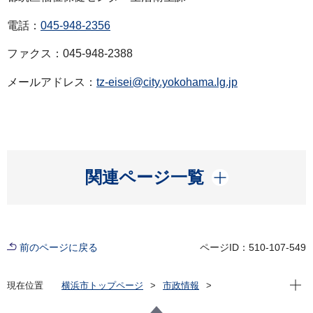
電話：
045-948-2356
ファクス：045-948-2388
メールアドレス：
tz-eisei@city.yokohama.lg.jp
開く
関連ページ一覧
前のページに戻る
ページID：510-107-549
現在位
現在位置
横浜市トップページ
市政情報
広報・広聴・報道
記者発表
都筑区
記者発表 2023年度