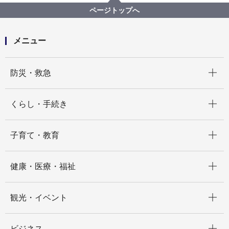
食中毒予防キャンペーンを開催します
ページトップへ
メニュー
開く
防災・救急
開く
くらし・手続き
開く
子育て・教育
開く
健康・医療・福祉
開く
観光・イベント
開く
ビジネス