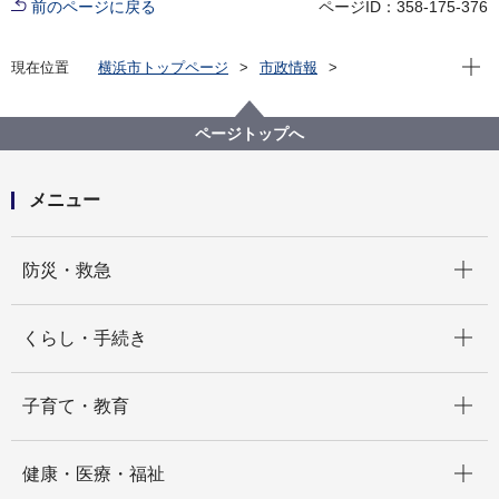
前のページに戻る
ページID：358-175-376
現在位
現在位置
横浜市トップページ
市政情報
広報・広聴・報道
記者発表
戸塚区
記者発表 2021年度
【記者発表】「戸塚区食品ロス削減レシピ」の動画を
ページトップへ
作成しました！
メニュー
開く
防災・救急
開く
くらし・手続き
開く
子育て・教育
開く
健康・医療・福祉