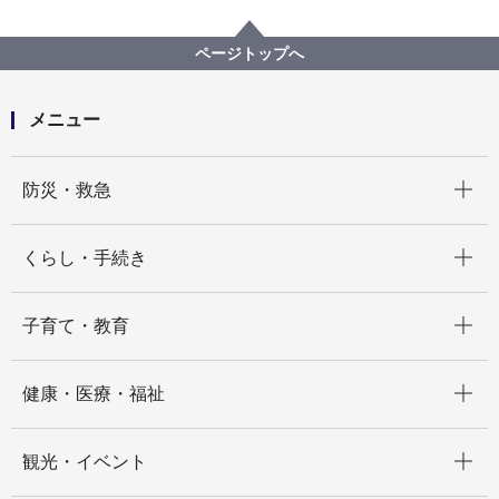
広報・広聴・報道
記者発表
都市整備局
記者発表 2022年度
2027年国際園芸博覧会に向け市庁舎をグリーンにライ
ページトップへ
トアップします！
メニュー
開く
防災・救急
開く
くらし・手続き
開く
子育て・教育
開く
健康・医療・福祉
開く
観光・イベント