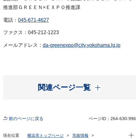
推進部ＧＲＥＥＮ×ＥＸＰＯ推進課
電話：
045-671-4627
ファクス：045-212-1223
メールアドレス：
da-greenexpo@city.yokohama.lg.jp
開く
関連ページ一覧
前のページに戻る
ページID：264-630-996
現在位
現在位置
横浜市トップページ
市政情報