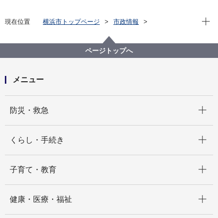
現在位
現在位置
横浜市トップページ
市政情報
広報・広聴・報道
記者発表
都市整備局
記者発表 2022年度
横浜市都市美対策審議会の「市民委員」を募集しま
ページトップへ
す！
メニュー
開く
防災・救急
開く
くらし・手続き
開く
子育て・教育
開く
健康・医療・福祉