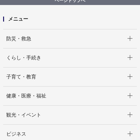
ページトップへ
砂災害）・洪水警報発表に伴う対応等について
メニュー
開く
防災・救急
開く
くらし・手続き
開く
子育て・教育
開く
健康・医療・福祉
開く
観光・イベント
開く
ビジネス