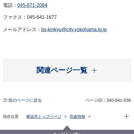
電話：
045-671-2064
ファクス：045-641-1677
メールアドレス：
bs-kinkyu@city.yokohama.lg.jp
開く
関連ページ一覧
前のページに戻る
ページID：340-941-036
現在位
現在位置
横浜市トップページ
市政情報
広報・広聴・報道
記者発表
総務局
記者発表 2023年度
【記者発表】令和５年９月８日大雨警報（浸水害・土