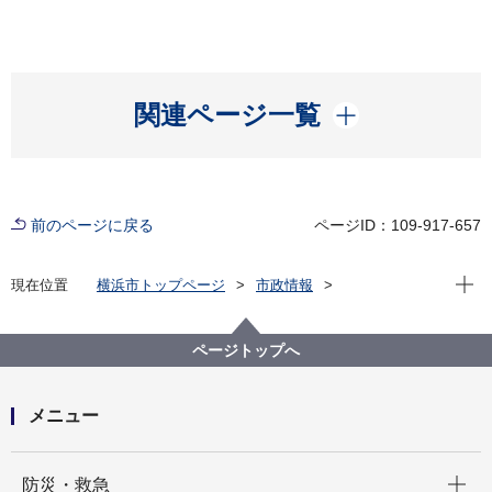
開く
関連ページ一覧
前のページに戻る
ページID：109-917-657
現在位
現在位置
横浜市トップページ
市政情報
広報・広聴・報道
記者発表
総務局
記者発表 2023年度
事務処理ミス等の状況について
ページトップへ
メニュー
開く
防災・救急