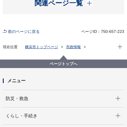
開く
関連ページ一覧
前のページに戻る
ページID：750-657-223
現在位
現在位置
横浜市トップページ
市政情報
広報・広聴・報道
記者発表
消防局
記者発表 2023年度
保土ケ谷区「疾病予防・救急医療講演会 健康寿命を
ページトップへ
保つために」を開催します
メニュー
開く
防災・救急
開く
くらし・手続き