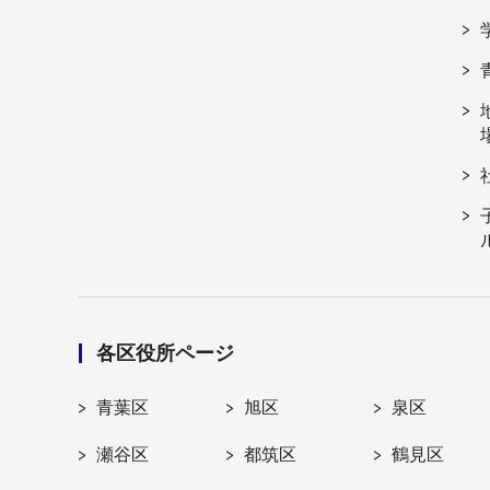
各区役所ページ
青葉区
旭区
泉区
瀬谷区
都筑区
鶴見区