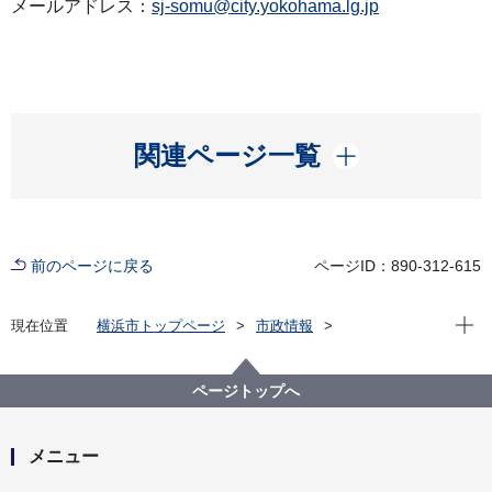
メールアドレス：
sj-somu@city.yokohama.lg.jp
開く
関連ページ一覧
前のページに戻る
ページID：890-312-615
現在位
現在位置
横浜市トップページ
市政情報
広報・広聴・報道
記者発表
資源循環局
記者発表 2024年度
令和７年度 資源循環局 予算概要について
ページトップへ
メニュー