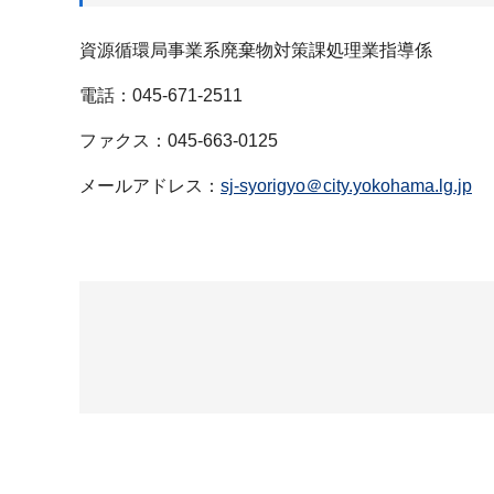
資源循環局事業系廃棄物対策課処理業指導係
電話：045-671-2511
ファクス：045-663-0125
メールアドレス：
sj-syorigyo＠city.yokohama.lg.jp