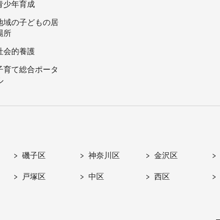
青少年育成
地域の子どもの居
場所
社会的養護
子育て総合ポータ
ル
磯子区
神奈川区
金沢区
戸塚区
中区
西区