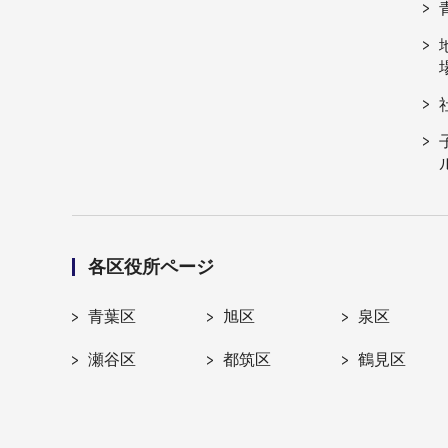
各区役所ページ
青葉区
旭区
泉区
瀬谷区
都筑区
鶴見区