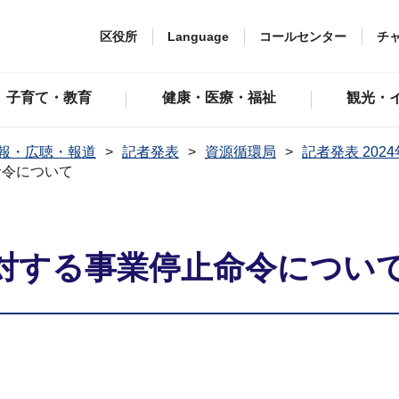
区役所
Language
コールセンター
チ
子育て・教育
健康・医療・福祉
観光・
報・広聴・報道
記者発表
資源循環局
記者発表 202
命令について
対する事業停止命令につい