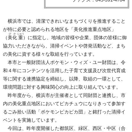
横浜市では、清潔できれいなまちづくりを推進すること
が特に必要と認められる地区を「美化推進重点地区」
びか
じゅう
（
美化
重
）に指定し、地域の皆様や企業、団体の皆様に御
協力いただきながら、清掃イベントや啓発活動など、まち
の美化に資する様々な取組を行っています。
本市と一般財団法人ポケモン・ウィズ・ユー財団は、令
和４年にコンテンツを活用した子育て支援及び次世代育成
等に関する連携協定を締結し、以降、取組の一環として、
環境問題に対する興味関心の向上に取り組んでいます。
昨年度から、横浜市が主催者として同財団と連携し、市
内の美化重点地区においてピカチュウになりきって参加す
るごみ拾い活動「ポケモンピカピカ団」と銘打った清掃イ
ベントを実施しています。
今回は、昨年度開催した都筑区、緑区、西区・中区（合