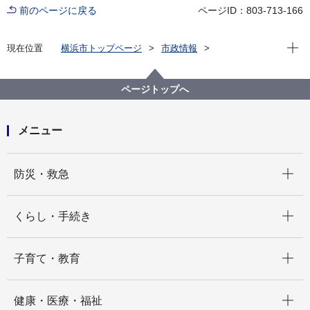
前のページに戻る
ページID：803-713-166
現在位
現在位置
横浜市トップページ
市政情報
広報・広聴・報道
記者発表
瀬谷区
記者発表 2026年度
ポケモンピカピカ団with横浜市 ～ごみ拾いイベント 第
ページトップへ
四弾を瀬谷区で開催します～
メニュー
開く
防災・救急
開く
くらし・手続き
開く
子育て・教育
開く
健康・医療・福祉