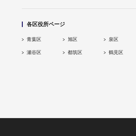
各区役所ページ
青葉区
旭区
泉区
瀬谷区
都筑区
鶴見区