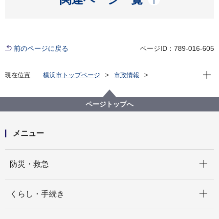
前のページに戻る
ページID：789-016-605
現在位
現在位置
横浜市トップページ
市政情報
広報・広聴・報道
記者発表
瀬谷区
記者発表 2024年度
たねダンゴで公園に花畑をつくろう ワークショップ参
ページトップへ
加者を募集します。
メニュー
開く
防災・救急
開く
くらし・手続き
開く