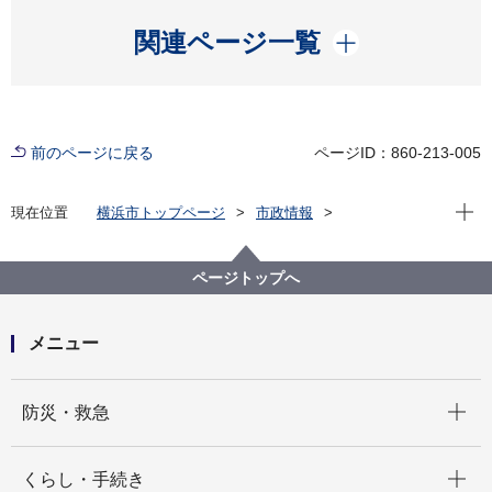
開く
関連ページ一覧
前のページに戻る
ページID：860-213-005
現在位
現在位置
横浜市トップページ
市政情報
広報・広聴・報道
記者発表
瀬谷区
記者発表 2024年度
私の思う幸せを創る明日の風景 ～GREEN×EXPO
ページトップへ
2027まで７７７日前 市内中学生による絵画展～ 開
催！
メニュー
開く
防災・救急
開く
くらし・手続き