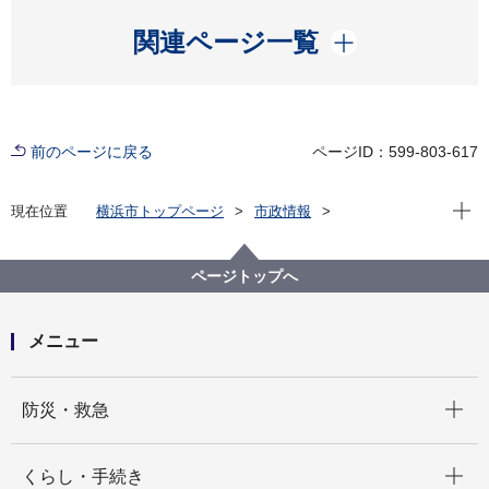
開く
関連ページ一覧
前のページに戻る
ページID：599-803-617
現在位
現在位置
横浜市トップページ
市政情報
広報・広聴・報道
記者発表
西区
記者発表 2022年度
軽井沢中学校の地域防災拠点開設・運営訓練で避難所
ページトップへ
受付のデジタル化に向けた実証実験を実施します！
メニュー
開く
防災・救急
開く
くらし・手続き