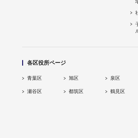
各区役所ページ
青葉区
旭区
泉区
瀬谷区
都筑区
鶴見区