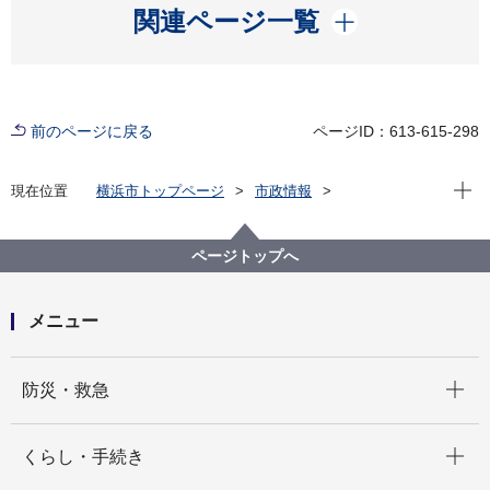
開く
関連ページ一覧
前のページに戻る
ページID：613-615-298
現在位
現在位置
横浜市トップページ
市政情報
広報・広聴・報道
記者発表
脱炭素・GREEN×EXPO推進局
記者発表 2026年度
ページトップへ
連携自治体の再エネを活用し、テナントやイベントな
ど幅広い用途でCO₂削減 グリーン電力証書「はまっこ
GREEN」の販売を開始します
メニュー
開く
防災・救急
開く
くらし・手続き