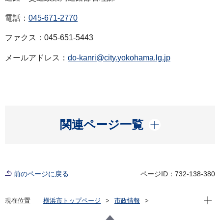
電話：
045-671-2770
ファクス：045-651-5443
メールアドレス：
do-kanri@city.yokohama.lg.jp
開く
関連ページ一覧
前のページに戻る
ページID：732-138-380
現在位
現在位置
横浜市トップページ
市政情報
広報・広聴・報道
記者発表
道路・交通政策局
記者発表 2023年度