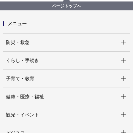
『箱根駅伝』の開催前に徒歩パトロール等を実施しま
ページトップへ
す！
メニュー
開く
防災・救急
開く
くらし・手続き
開く
子育て・教育
開く
健康・医療・福祉
開く
観光・イベント
開く
ビジネス