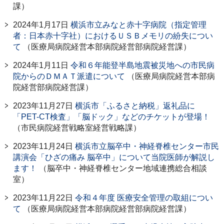
課）
2024年1月17日
横浜市立みなと赤十字病院（指定管理
者：日本赤十字社）におけるＵＳＢメモリの紛失につい
て
（医療局病院経営本部病院経営部病院経営課）
2024年1月11日
令和６年能登半島地震被災地への市民病
院からのＤＭＡＴ派遣について
（医療局病院経営本部病
院経営部病院経営課）
2023年11月27日
横浜市「ふるさと納税」返礼品に
「PET-CT検査」「脳ドック」などのチケットが登場！
（市民病院経営戦略室経営戦略課）
2023年11月24日
横浜市立脳卒中・神経脊椎センター市民
講演会「ひざの痛み 脳卒中」について当院医師が解説し
ます！
（脳卒中・神経脊椎センター地域連携総合相談
室）
2023年11月22日
令和４年度 医療安全管理の取組につい
て
（医療局病院経営本部病院経営部病院経営課）