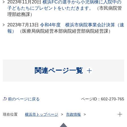
2023年11月20日
横浜FCの選手から小児病棟に入院中の
子どもたちにプレゼントをいただきます。
（市民病院管
理部総務課）
2023年7月13日
令和4年度 横浜市病院事業会計決算（速
報）
（医療局病院経営本部病院経営部病院経営課）
開く
関連ページ一覧
前のページに戻る
ページID：602-270-765
現在位
現在位置
横浜市トップページ
市政情報
広報・広聴・報道
記者発表
医療局病院経営本部
記者発表 2023年度