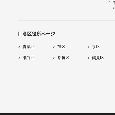
各区役所ページ
青葉区
旭区
泉区
瀬谷区
都筑区
鶴見区