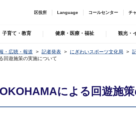
区役所
Language
コールセンター
チ
子育て・教育
健康・医療・福祉
観光・
報・広聴・報道
記者発表
にぎわいスポーツ文化局
記
Aによる回遊施策の実施について
RY YOKOHAMAによる回遊