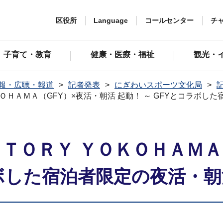
区役所
Language
コールセンター
チ
子育て・教育
健康・医療・福祉
観光・
報・広聴・報道
記者発表
にぎわいスポーツ文化局
記
ＫＯＨＡＭＡ（GFY）×夜活・朝活 起動！ ～ GFYとコラボ
ＣＴＯＲＹ ＹＯＫＯＨＡＭＡ
ラボした宿泊者限定の夜活・