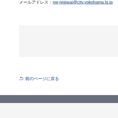
メールアドレス：
nw-nigiwai@city.yokohama.lg.jp
前のページに戻る