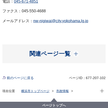
電話：
045-671-4851
ファクス：045-550-4688
メールアドレス：
nw-nigiwai@city.yokohama.lg.jp
開く
関連ページ一覧
前のページに戻る
ページID：677-207-102
現在位
現在位置
横浜市トップページ
市政情報
広報・広聴・報道
記者発表
にぎわいスポーツ文化局
記者発表 2023年度
「ポケモンワールドチャンピオンシップス2023」開催
ページトップへ