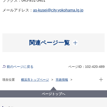
ファクス：045-951-3401
メールアドレス：
as-kusei@city.yokohama.lg.jp
開く
関連ページ一覧
前のページに戻る
ページID：102-420-489
現在位
現在位置
横浜市トップページ
市政情報
広報・広聴・報道
記者発表
旭区
記者発表 2023年度
旭区で「ヨコハマネイチャーウィーク2023」を開催～
ページトップへ
旭区の魅力とGREEN×EXPO 2027をPRします～